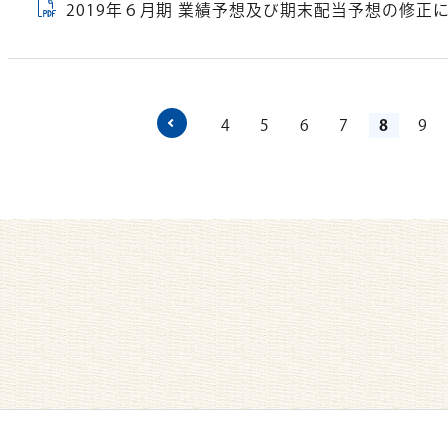
2019年６月期 業績予想及び期末配当予想の修正
前のページへ
4
5
6
7
8
9