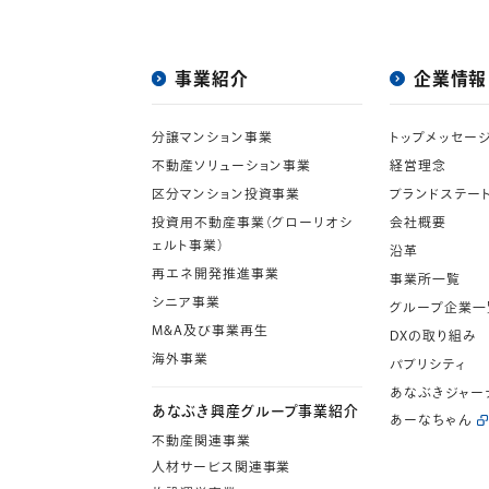
事業紹介
企業情報
分譲マンション事業
トップメッセー
不動産ソリューション事業
経営理念
区分マンション投資事業
ブランドステー
投資用不動産事業（グローリオシ
会社概要
ェルト事業）
沿革
再エネ開発推進事業
事業所一覧
シニア事業
グループ企業一
M&A及び事業再生
DXの取り組み
海外事業
パブリシティ
あなぶきジャー
あなぶき興産グループ事業紹介
あーなちゃん
不動産関連事業
人材サービス関連事業