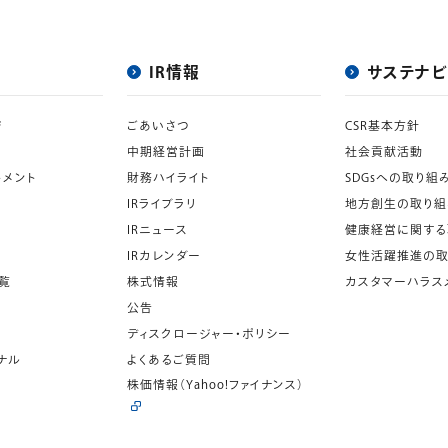
IR情報
サステナビ
ジ
ごあいさつ
CSR基本方針
中期経営計画
社会貢献活動
トメント
財務ハイライト
SDGsへの取り組
IRライブラリ
地方創生の取り組
IRニュース
健康経営に関する
IRカレンダー
女性活躍推進の取
覧
株式情報
カスタマーハラス
公告
ディスクロージャー・ポリシー
ナル
よくあるご質問
株価情報
（Yahoo!ファイナンス）