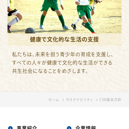
健康で文化的な生活の支援
私たちは、未来を担う青少年の育成を支援し、
すべての人々が健康で文化的な生活ができる
共生社会になることをめざします。
ホーム
ホーム
サステナビリティ
サステナビリティ
CSR基本方針
CSR基本方針
事業紹介
企業情報