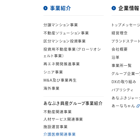
事業紹介
企業情報
分譲マンション事業
トップメッセー
不動産ソリューション事業
経営理念
区分マンション投資事業
ブランドステー
投資用不動産事業（グローリオシ
会社概要
ェルト事業）
沿革
再エネ開発推進事業
事業所一覧
シニア事業
グループ企業一
M&A及び事業再生
DXの取り組み
海外事業
パブリシティ
あなぶきジャー
あなぶき興産グループ事業紹介
あーなちゃん
不動産関連事業
人材サービス関連事業
施設運営事業
介護医療関連事業