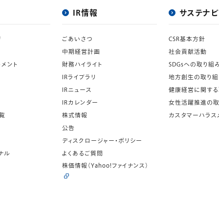
IR情報
サステナビ
ジ
ごあいさつ
CSR基本方針
中期経営計画
社会貢献活動
トメント
財務ハイライト
SDGsへの取り組
IRライブラリ
地方創生の取り組
IRニュース
健康経営に関する
IRカレンダー
女性活躍推進の取
覧
株式情報
カスタマーハラス
公告
ディスクロージャー・ポリシー
ナル
よくあるご質問
株価情報
（Yahoo!ファイナンス）