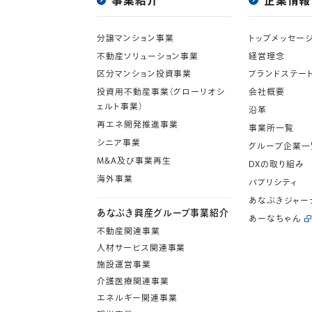
事業紹介
企業情報
分譲マンション事業
トップメッセー
不動産ソリューション事業
経営理念
区分マンション投資事業
ブランドステー
投資用不動産事業（グローリオシ
会社概要
ェルト事業）
沿革
再エネ開発推進事業
事業所一覧
シニア事業
グループ企業一
M&A及び事業再生
DXの取り組み
海外事業
パブリシティ
あなぶきジャー
あなぶき興産グループ事業紹介
あーなちゃん
不動産関連事業
人材サービス関連事業
施設運営事業
介護医療関連事業
エネルギー関連事業