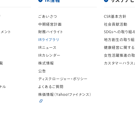
IR情報
サステナビ
ジ
ごあいさつ
CSR基本方針
中期経営計画
社会貢献活動
トメント
財務ハイライト
SDGsへの取り組
IRライブラリ
地方創生の取り組
IRニュース
健康経営に関する
IRカレンダー
女性活躍推進の取
覧
株式情報
カスタマーハラス
公告
ディスクロージャー・ポリシー
ナル
よくあるご質問
株価情報
（Yahoo!ファイナンス）