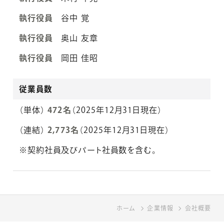
執行役員
谷中 覚
執行役員
奥山 友章
執行役員
岡田 佳昭
従業員数
（単体）
472名
（2025年12月31日現在）
（連結）
2,773名
（2025年12月31日現在）
※契約社員及びパート社員数を含む。
ホーム
ホーム
企業情報
企業情報
会社概要
会社概要