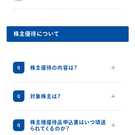
未払配当金の支払について
11,535,600株です。
株主名簿管理人である三井住友信託銀行株
式会社にお申出ください。
株主優待について
詳しくみ
株主優待の内容は？
対象株主様に対し一律、
穴吹エンタープライズ(株)運営のさぬきうど
ん店「あなぶき家」
詳しくみ
対象株主は？
の特選さぬきうどんセットなどのオリジナル商
毎年6月30日現在の株主名簿及び実質株主名
品（3,000円相当）、または、奨学金給付等を行
簿に記載された1単元（100株）以上保有の株
株主様優待品申込書はいつ頃送
う公益財団法人への寄付（3,000円）の中から、
主様を対象とします。
詳しくみ
られてくるのか？
お好みの1点を選べる株主様優待品申込書1枚