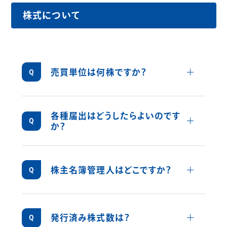
株式について
詳しくみ
売買単位は何株ですか？
売買単位は100株です。
各種届出はどうしたらよいのです
詳しくみ
か？
住所変更、単元未満株式の買取等のお申出
先について
株主様の口座のある証券会社にお申出くだ
詳しくみ
株主名簿管理人はどこですか？
さい。なお、証券会社に口座がないため特別
三井住友信託銀行株式会社
口座が開設されました株主様は、特別口座
の口座管理機関である三井住友信託銀行株
（証券代行部 TEL：0120-782-031（フリーダイ
式会社にお申出ください。
ヤル））です。
詳しくみ
発行済み株式数は？