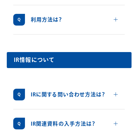
毎年9月開催予定の定時株主総会終了後にお
を贈呈しています。
送りする株主総会決議通知書に同封してお送
りします。
詳しくみ
利用方法は？
株主様優待品申込書の中からお好みの商品を
1点お選びいただき、所定の締め切り日までに
専用のお申し込みハガキをご投函いただくか
インターネットにてお申込みいただきます。
IR情報について
詳しくみ
IRに関する問い合わせ方法は？
IRお問い合わせフォーム
をご利用ください。
詳しくみ
IR関連資料の入手方法は？
決算情報は
こちら
から、プレスリリースは
こちら