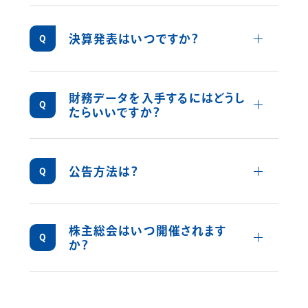
詳しくみ
決算発表はいつですか？
毎年8月中旬です。
財務データを入手するにはどうし
詳しくみ
たらいいですか？
こちらより入手可能です。
詳しくみ
公告方法は？
電子公告により行います。
※公告掲載アドレス
株主総会はいつ開催されます
http://www.pronexus.co.jp/koukoku/8928/89
詳しくみ
か？
（但し、事故その他のやむを得ない事由により
毎年9月中に行います。
電子公告をすることができないときは、日本経
済新聞に掲載します。）