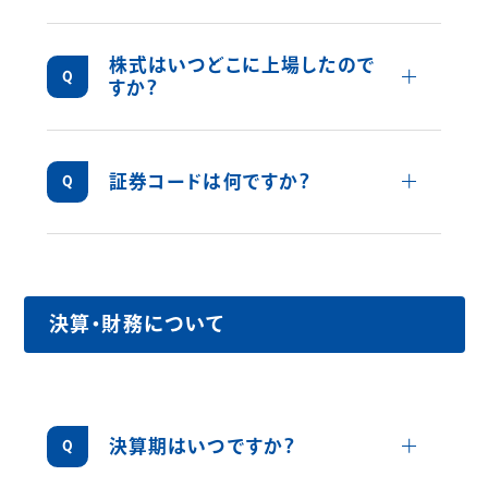
1964（昭和39）年5月に設立いたしました。
株式はいつどこに上場したので
詳しくみ
すか？
2004年6月18日に大阪証券取引所市場第二部
に上場、2006年6月1日に大阪証券取引所市場
第一部指定銘柄となりました。
詳しくみ
証券コードは何ですか？
その後、東京証券取引所と大阪証券取引所の
8928です。
現物市場の統合にあたり、2013年7月16日に
東京証券取引所市場第一部に上場いたしまし
た。
決算・財務について
また、東京証券取引所の新市場区分に伴い、
2022年4月4日に東京証券取引所スタンダード
市場に移行いたしました。
詳しくみ
決算期はいつですか？
6月決算です。