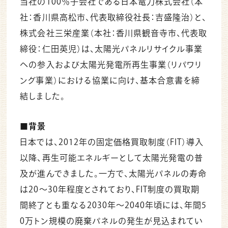
当社の100％子会社である日本電力株式会社（本
社：香川県高松市、代表取締役社長：吉盛隆治）と、
株式会社三栄産業（本社：香川県観音寺市、代表取
締役：仁田英児）は、太陽光パネルリサイクル事業
への参入および太陽光発電所再生事業（リパワリ
ング事業）における協業に向け、基本合意書を締
結しました。
■背景
日本では、2012年の固定価格買取制度（FIT）導入
以降、再生可能エネルギーとして太陽光発電の普
及が進んできました。一方で、太陽光パネルの寿命
は20～30年程度とされており、FIT制度の買取期
間終了とも重なる2030年～2040年頃には、年間5
0万トン規模の廃棄パネルの発生が見込まれてい