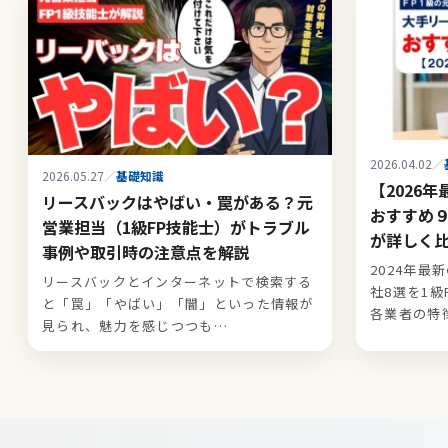
2026.04.02
／
2026.05.27
／
基礎知識
【2026
リースバックはやばい・罠がある？元
おすすめ９
営業担当（1級FP技能士）がトラブル
が詳しく
事例や取引時の注意点を解説
2024年
リースバックとインターネットで検索する
社8選を1
と「罠」「やばい」「闇」といった情報が
各業者の特
見られ、魅力を感じつつも…