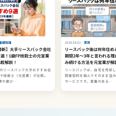
基礎知識
2026.04.02
／
賃貸
年最新】大手リースバック会社
リースバック後は何年住め
選！1級FP技能士の元営業
期間2年～3年と言われる理
比較解説！
み続ける方法を元営業が解
最新のリースバック大手おすすめ会
リースバックは、自宅を売却
級FP技能士（元営業）が比較。
貸借契約を結んでそのまま住
徴や選び…
サービスです。愛着のある…