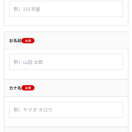
お名前
必須
カナ名
必須